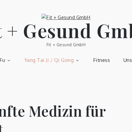
t + Gesund G
Fit + Gesund GmbH
Fu
Yang Tai Ji / Qi Gong
Fitness
Uns
anfte Medizin für
t