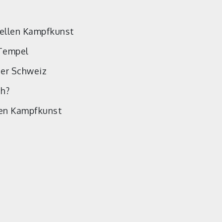
nellen Kampfkunst
Tempel
der Schweiz
ch?
len Kampfkunst