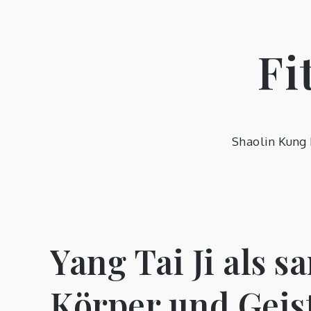
Skip
to
content
Fi
Shaolin Kung 
Yang Tai Ji als s
Körper und Geis