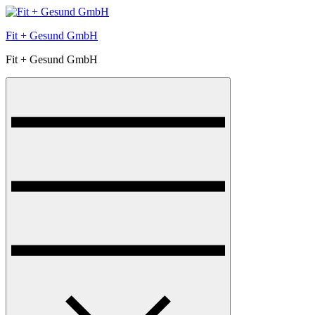
Skip
to
Fit + Gesund GmbH
content
Fit + Gesund GmbH
Menu