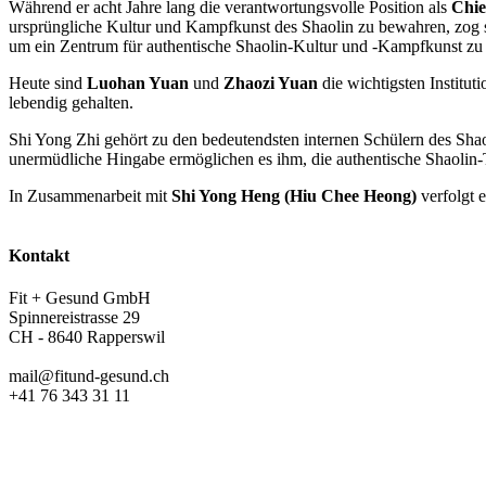
Während er acht Jahre lang die verantwortungsvolle Position als
Chie
ursprüngliche Kultur und Kampfkunst des Shaolin zu bewahren, zog s
um ein Zentrum für authentische Shaolin-Kultur und -Kampfkunst zu 
Heute sind
Luohan Yuan
und
Zhaozi Yuan
die wichtigsten Institut
lebendig gehalten.
Shi Yong Zhi gehört zu den bedeutendsten internen Schülern des Shao
unermüdliche Hingabe ermöglichen es ihm, die authentische Shaolin
In Zusammenarbeit mit
Shi Yong Heng (Hiu Chee Heong)
verfolgt 
Kontakt
Fit + Gesund GmbH
Spinnereistrasse 29
CH - 8640 Rapperswil
mail@fitund-gesund.ch
+41 76 343 31 11