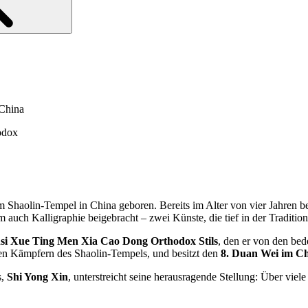
 China
odox
Shaolin-Tempel in China geboren. Bereits im Alter von vier Jahren b
auch Kalligraphie beigebracht – zwei Künste, die tief in der Tradition
nsi Xue Ting Men Xia Cao Dong Orthodox Stils
, den er von den bed
ren Kämpfern des Shaolin-Tempels, und besitzt den
8. Duan Wei im C
s,
Shi Yong Xin
, unterstreicht seine herausragende Stellung: Über viel