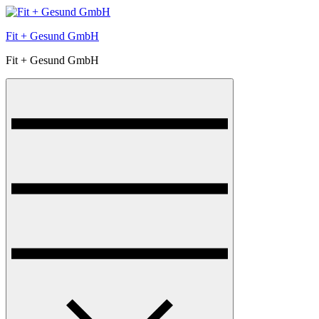
Skip
to
Fit + Gesund GmbH
content
Fit + Gesund GmbH
Menu