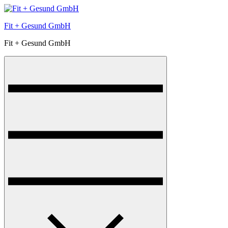
Skip
to
Fit + Gesund GmbH
content
Fit + Gesund GmbH
Menu